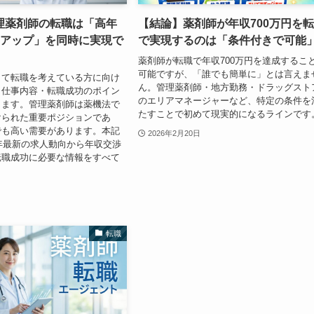
理薬剤師の転職は「高年
【結論】薬剤師が年収700万円を
アアップ」を同時に実現で
で実現するのは「条件付きで可能
薬剤師が転職で年収700万円を達成するこ
可能ですが、「誰でも簡単に」とは言えま
して転職を考えている方に向け
ん。管理薬剤師・地方勤務・ドラッグスト
・仕事内容・転職成功のポイン
のエリアマネージャーなど、特定の条件を
します。管理薬剤師は薬機法で
たすことで初めて現実的になるラインです
けられた重要ポジションであ
でも高い需要があります。本記
2026年2月20日
6年最新の求人動向から年収交渉
転職成功に必要な情報をすべて
。
転職