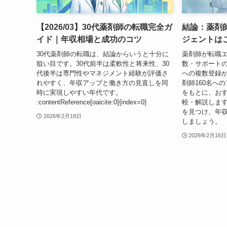
【2026/03】30代薬剤師の転職完全ガ
結論：薬剤
イド｜年収相場と成功のコツ
ジェントは
30代薬剤師の転職は、結論からいうと十分に
薬剤師が転職
狙い目です。30代前半は柔軟性と将来性、30
数・サポートの
代後半は専門性やマネジメント経験が評価さ
への複数登録
れやすく、年収アップと働き方の見直しを同
剤師160名へ
時に実現しやすい年代です。
をもとに、お
:contentReference[oaicite:0]{index=0}
較・解説しま
を見つけ、年
2026年2月18日
しましょう。
2026年2月16日