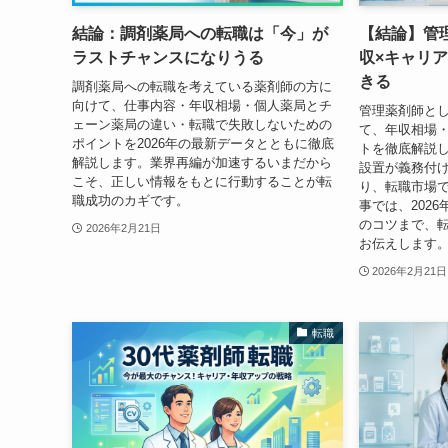
結論：調剤薬局への転職は「今」が
【結論】管
ラストチャンスになりうる
収×キャリ
きる
調剤薬局への転職を考えている薬剤師の方に
向けて、仕事内容・年収相場・個人薬局とチ
管理薬剤師と
ェーン薬局の違い・転職で失敗しないための
て、年収相場
ポイントを2026年の最新データとともに徹底
トを徹底解説
解説します。業界再編が加速するいまだから
設置が義務付
こそ、正しい情報をもとに行動することが転
り、転職市場
職成功のカギです。
事では、202
のコツまで、
2026年2月21日
お伝えします
2026年2月21日
転職