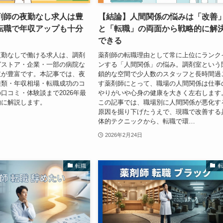
剤師の夜勤なし求人は豊
【結論】人間関係の悩みは「改善
転職で年収アップも十分
と「転職」の両面から戦略的に解
できる
夜勤なしで働ける求人は、調剤
薬剤師の転職理由として常に上位にランク
グストア・企業・一部の病院な
ンする「人間関係」の悩み。調剤室という
肢が豊富です。本記事では、夜
鎖的な空間で少人数のスタッフと長時間過
種類・年収相場・転職成功のコ
す薬剤師にとって、職場の人間関係は仕事
口コミ・体験談まで2026年最
やりがいや心身の健康を大きく左右します
的に解説します。
この記事では、職場別に人間関係が悪化す
原因を掘り下げたうえで、現職で改善する
体的テクニックから、転職で環…
2026年2月24日
転職