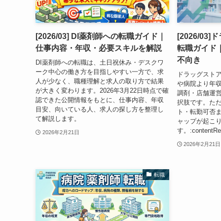
[2026/03] DI薬剤師への転職ガイド｜
[2026/0
仕事内容・年収・必要スキルを解説
転職ガイド
不向き
DI薬剤師への転職は、土日祝休み・デスクワ
ーク中心の働き方を目指しやすい一方で、求
ドラッグスト
人が少なく、職種理解と求人の取り方で結果
や病院より年収
が大きく変わります。2026年3月22日時点で確
調剤・店舗運
認できた公開情報をもとに、仕事内容、年収
択肢です。た
目安、向いている人、求人の探し方を整理し
ト・転勤可否
て解説します。
ャップが起こ
す。:contentRefe
2026年2月21日
2026年2月21日
転職