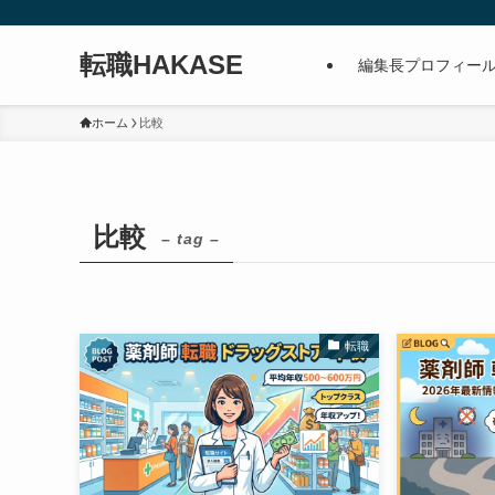
転職HAKASE
編集長プロフィー
ホーム
比較
比較
– tag –
転職