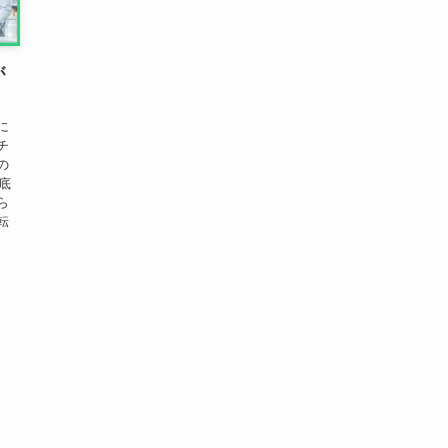
が
に
チ
の
底
ら
転