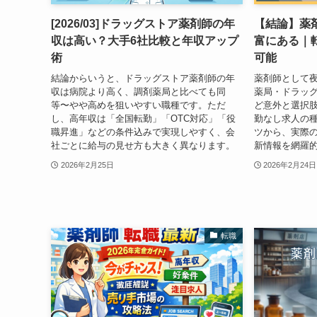
[2026/03]ドラッグストア薬剤師の年
【結論】薬
収は高い？大手6社比較と年収アップ
富にある｜
術
可能
結論からいうと、ドラッグストア薬剤師の年
薬剤師として
収は病院より高く、調剤薬局と比べても同
薬局・ドラッ
等〜やや高めを狙いやすい職種です。ただ
ど意外と選択
し、高年収は「全国転勤」「OTC対応」「役
勤なし求人の
職昇進」などの条件込みで実現しやすく、会
ツから、実際の
社ごとに給与の見せ方も大きく異なります。
新情報を網羅
2026年2月25日
2026年2月24日
転職