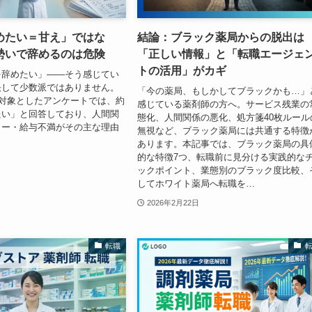
めたい＝甘え」ではな
結論：ブラック薬局からの脱出は
勢いで辞めるのは危険
「正しい情報」と「転職エージェ
トの活用」がカギ
を辞めたい」——そう感じてい
決して少数派ではありません。
「今の薬局、もしかしてブラックかも…」
を対象としたアンケートでは、約
感じている薬剤師の方へ。サービス残業の
たい」と回答しており、人間関
態化、人間関係の悪化、処方箋40枚ルール
ャー・給与不満がその主な理由
無視など、ブラック薬局には共通する特徴
あります。本記事では、ブラック薬局の具
的な特徴7つ、転職前に見分ける実践的な
ックポイント、業態別のブラック度比較、
してホワイト薬局へ転職を…
2026年2月22日
転職