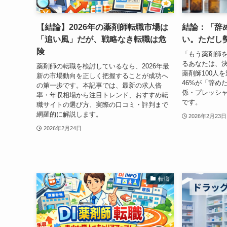
【結論】2026年の薬剤師転職市場は
結論：「辞
「追い風」だが、戦略なき転職は危
い。ただし
険
「もう薬剤師
るあなたは、
薬剤師の転職を検討しているなら、2026年最
薬剤師100人
新の市場動向を正しく把握することが成功へ
46%が「辞め
の第一歩です。本記事では、最新の求人倍
係・プレッシ
率・年収相場から注目トレンド、おすすめ転
です。
職サイトの選び方、実際の口コミ・評判まで
網羅的に解説します。
2026年2月23日
2026年2月24日
転職