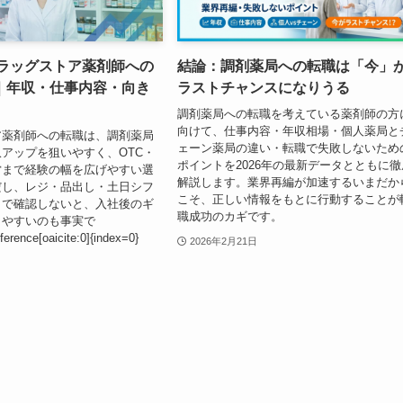
3]ドラッグストア薬剤師への
結論：調剤薬局への転職は「今」
｜年収・仕事内容・向き
ラストチャンスになりうる
調剤薬局への転職を考えている薬剤師の方
向けて、仕事内容・年収相場・個人薬局と
ア薬剤師への転職は、調剤薬局
ェーン薬局の違い・転職で失敗しないため
アップを狙いやすく、OTC・
ポイントを2026年の最新データとともに徹
営まで経験の幅を広げやすい選
解説します。業界再編が加速するいまだか
だし、レジ・品出し・土日シフ
こそ、正しい情報をもとに行動することが
まで確認しないと、入社後のギ
職成功のカギです。
りやすいのも事実で
rence[oaicite:0]{index=0}
2026年2月21日