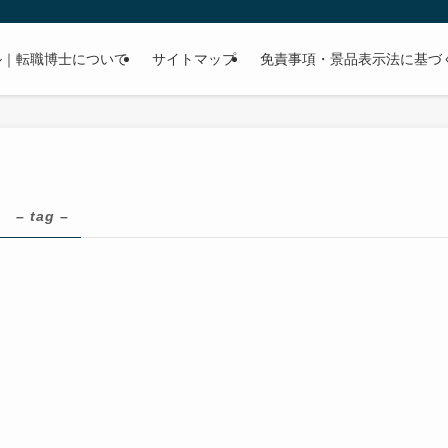
ル｜転職博士について
サイトマップ
免責事項・景品表示法に基づ
ド
– tag –