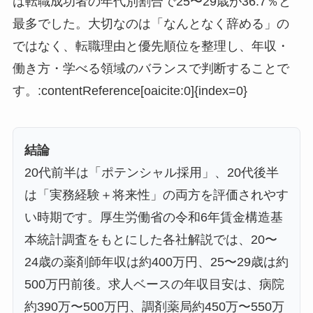
は転職成功者の年代別割合で25〜29歳が36.7％と
最多でした。大切なのは「なんとなく辞める」の
ではなく、転職理由と優先順位を整理し、年収・
働き方・学べる領域のバランスで判断することで
す。:contentReference[oaicite:0]{index=0}
結論
20代前半は「ポテンシャル採用」、20代後半
は「実務経験＋将来性」の両方を評価されやす
い時期です。厚生労働省の令和6年賃金構造基
本統計調査をもとにした各社解説では、20〜
24歳の薬剤師年収は約400万円、25〜29歳は約
500万円前後。求人ベースの年収目安は、病院
約390万〜500万円、調剤薬局約450万〜550万