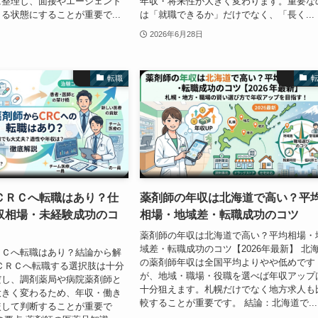
に整理し、面接やエージェント
年収・将来性が大きく変わります。重要な
る状態にすることが重要で...
は「就職できるか」だけでなく、「長く...
2026年6月28日
転職
ＣＲＣへ転職はあり？仕
薬剤師の年収は北海道で高い？平
収相場・未経験成功のコ
相場・地域差・転職成功のコツ
薬剤師の年収は北海道で高い？平均相場・
域差・転職成功のコツ【2026年最新】 北
ＲＣへ転職はあり？結論から解
の薬剤師年収は全国平均よりやや低めです
ＣＲＣへ転職する選択肢は十分
が、地域・職場・役職を選べば年収アップ
だし、調剤薬局や病院薬剤師と
十分狙えます。札幌だけでなく地方求人も
大きく変わるため、年収・働き
較することが重要です。 結論：北海道で...
較して判断することが重要で