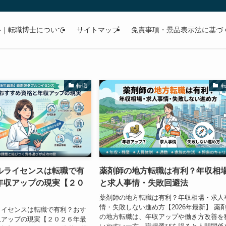
ル｜転職博士について
サイトマップ
免責事項・景品表示法に基づ
転職
ルライセンスは転職で有
薬剤師の地方転職は有利？年収相
年収アップの現実【２０
と求人事情・失敗回避法
】
薬剤師の地方転職は有利？年収相場・求人
情・失敗しない進め方【2026年最新】 薬
ライセンスは転職で有利？おす
の地方転職は、年収アップや働き方改善を
収アップの現実【２０２６年最