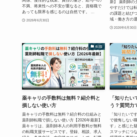
関係、慢性的な残業、責任の重さ、給与への
新】 薬剤師の
不満、将来性への不安が重なると、資格職で
やすだけでは
あっても限界を感じるのは自然です。 ...
の課題と結び
域・働き方の選
2026年6月30日
2026年6月30日
転職
薬キャリの手数料は無料？紹介料と
「知りたい
損しない使い方
う？質問力
薬キャリの手数料は無料？紹介料の仕組みと
「知りたいで
薬剤師転職で損しない使い方【2026年最新】
で後悔しない職
薬キャリは、薬剤師本人の利用手数料が無料
す」と感じた
の転職支援サービスです。登録、相談、求人
スマッチにつ