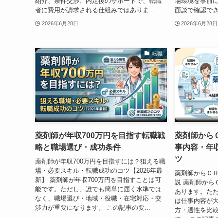
紹介、条件交渉、内定後のサポートで、転職
場環境を事前
者に費用が請求される仕組みではありま...
面談で確認でき
2026年6月28日
2026年6月28日
転職
薬剤師が年収700万円を目指す転職戦
薬剤師から
略と職場選び・成功条件
事内容・年
ツ
薬剤師が年収700万円を目指すには？狙える職
場・必要スキル・転職成功のコツ【2026年最
薬剤師からＣ
新】 薬剤師が年収700万円を目指すことは可
説 薬剤師から
能です。ただし、誰でも簡単に届く水準では
あります。た
なく、職場選び・地域・役職・在宅対応・交
は仕事内容が
渉力が重要になります。 この記事の要...
方・適性を比