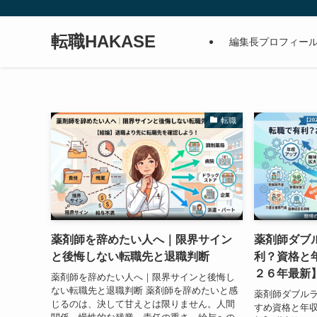
転職HAKASE
編集長プロフィー
転職
薬剤師を辞めたい人へ｜限界サイン
薬剤師ダブ
と後悔しない転職先と退職判断
利？資格と
２６年最新
薬剤師を辞めたい人へ｜限界サインと後悔し
ない転職先と退職判断 薬剤師を辞めたいと感
薬剤師ダブル
じるのは、決して甘えとは限りません。人間
すめ資格と年