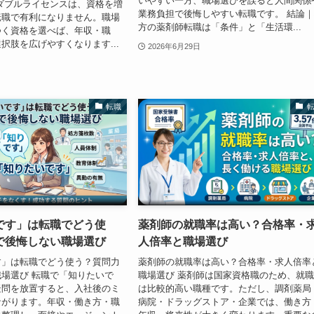
いやすい一方、職場選びを誤ると人間関係
ダブルライセンスは、資格を増
業務負担で後悔しやすい転職です。 結論
転職で有利になりません。職場
方の薬剤師転職は「条件」と「生活環...
つく資格を選べば、年収・職
択肢を広げやすくなります...
2026年6月29日
転職
です」は転職でどう使
薬剤師の就職率は高い？合格率・
で後悔しない職場選び
人倍率と職場選び
す」は転職でどう使う？質問力
薬剤師の就職率は高い？合格率・求人倍率
場選び 転職で「知りたいで
職場選び 薬剤師は国家資格職のため、就
疑問を放置すると、入社後のミ
は比較的高い職種です。ただし、調剤薬局
ながります。年収・働き方・職
病院・ドラッグストア・企業では、働き方