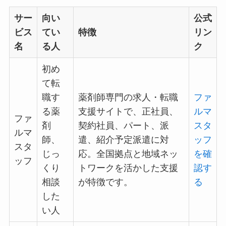
サー
向い
公式
ビス
てい
特徴
リン
名
る人
ク
初め
て転
職す
薬剤師専門の求人・転職
ファ
る薬
支援サイトで、正社員、
ルマ
ファ
剤
契約社員、パート、派
スタ
ルマ
師、
遣、紹介予定派遣に対
ッフ
スタ
じっ
応。全国拠点と地域ネッ
を確
ッフ
くり
トワークを活かした支援
認す
相談
が特徴です。
る
した
い人