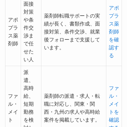
面接
アポ
対策
薬剤師転職サポートの実
プラ
アポ
や条
績が長く、書類作成、面
ス薬
プラ
件交
接対策、条件交渉、就業
剤師
ス薬
渉ま
後フォローまで支援して
を確
剤師
で任
います。
認す
せた
る
い人
派
遣、
高時
ファ
ファ
給、
薬剤師の派遣・求人・転
ル・
ル・
短期
職に対応し、関東・関
メイ
メイ
勤務
西・九州の求人や高時給
トを
ト
を検
案件を掲載しています。
確認